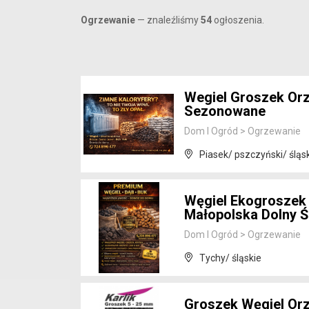
Ogrzewanie
— znaleźliśmy
54
ogłoszenia.
Wegiel Groszek Or
Sezonowane
Dom I Ogród
>
Ogrzewanie
Piasek/ pszczyński/ śląs
Węgiel Ekogroszek
Małopolska Dolny Ś
Dom I Ogród
>
Ogrzewanie
Tychy/ śląskie
Groszek Węgiel Or