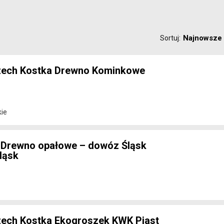
Najnowsze
Sortuj:
zech Kostka Drewno Kominkowe
kie
 Drewno opałowe – dowóz Śląsk
ląsk
zech Kostka Ekogroszek KWK Piast