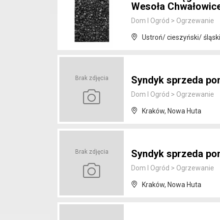
Wesoła Chwałowice!
Dom I Ogród
>
Ogrzewanie
Ustroń/ cieszyński/ śląsk
Syndyk sprzeda po
Brak zdjęcia
Dom I Ogród
>
Ogrzewanie
Kraków, Nowa Huta
Syndyk sprzeda po
Brak zdjęcia
Dom I Ogród
>
Ogrzewanie
Kraków, Nowa Huta