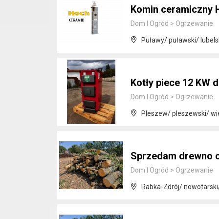
Komin ceramiczny H
Dom I Ogród
>
Ogrzewanie
Puławy/ puławski/ lubels
Kotły piece 12 KW 
Dom I Ogród
>
Ogrzewanie
Pleszew/ pleszewski/ wi
Sprzedam drewno 
Dom I Ogród
>
Ogrzewanie
Rabka-Zdrój/ nowotarski