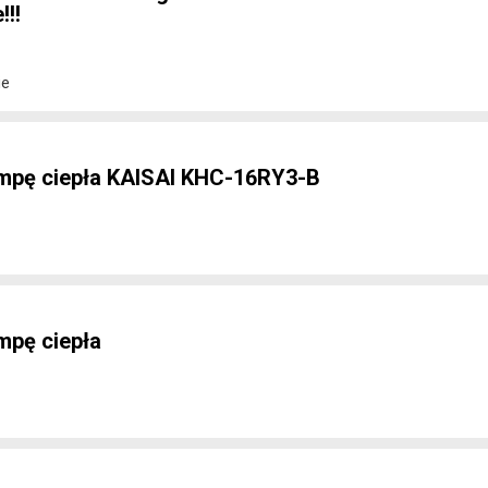
!!
ie
mpę ciepła KAISAI KHC-16RY3-B
mpę ciepła