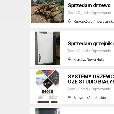
Sprzedam drzewo
Dom I Ogród
>
Ogrzewanie
Rabka-Zdrój/ nowotarski
Sprzedam grzejnik 
Dom I Ogród
>
Ogrzewanie
Kraków, Nowa Huta
SYSTEMY GRZEWC
OZE STUDIO BIAŁ
Dom I Ogród
>
Ogrzewanie
Białystok/ podlaskie