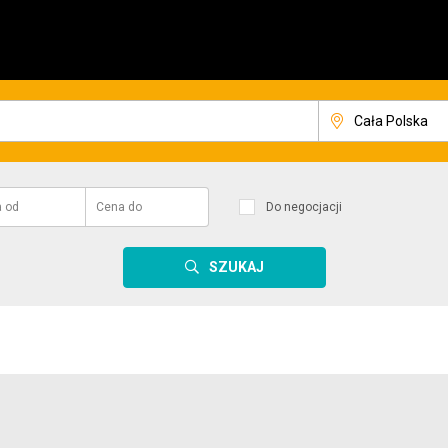
a
od
Cena
do
Do negocjacji
SZUKAJ