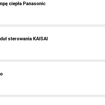
mpę ciepła Panasonic
duł sterowania KAISAI
co