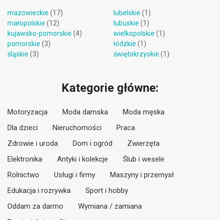
mazowieckie
(17)
lubelskie
(1)
małopolskie
(12)
lubuskie
(1)
kujawsko-pomorskie
(4)
wielkopolskie
(1)
pomorskie
(3)
łódzkie
(1)
śląskie
(3)
świętokrzyskie
(1)
Kategorie główne:
Motoryzacja
Moda damska
Moda męska
Dla dzieci
Nieruchomości
Praca
Zdrowie i uroda
Dom i ogród
Zwierzęta
Elektronika
Antyki i kolekcje
Ślub i wesele
Rolnictwo
Usługi i firmy
Maszyny i przemysł
Edukacja i rozrywka
Sport i hobby
Oddam za darmo
Wymiana / zamiana