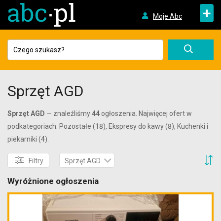
+
Moje Abc
Sprzęt AGD
Sprzęt AGD
— znaleźliśmy
44
ogłoszenia. Najwięcej ofert w
podkategoriach: Pozostałe (18), Ekspresy do kawy (8), Kuchenki i
piekarniki (4).
S
Filtry
Sprzęt AGD
Wyróżnione ogłoszenia