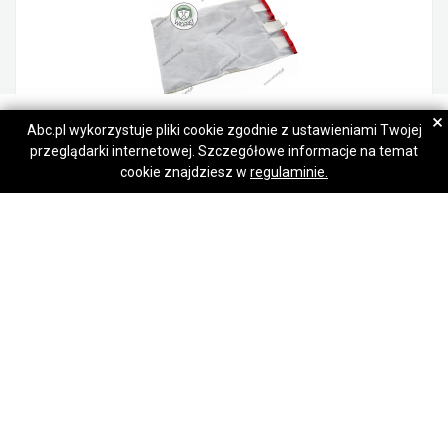
Bernadetta
Bernadetta
×
Abc.pl wykorzystuje pliki cookie zgodnie z ustawieniami Twojej
przeglądarki internetowej. Szczegółowe informacje na temat
Napisz wiadomość
Napisz wiadomość
Duży Worek do wirowania odsklepin w miodarce, miodarkach do miodu
cookie znajdziesz w
regulaminie.
48,00 zł
Jaśliska