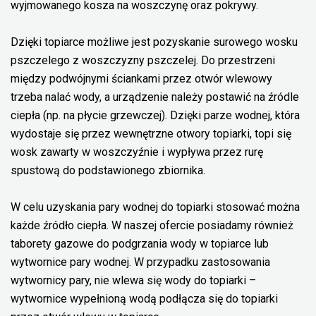
wyjmowanego kosza na woszczynę oraz pokrywy.
Dzięki topiarce możliwe jest pozyskanie surowego wosku
pszczelego z woszczyzny pszczelej. Do przestrzeni
między podwójnymi ściankami przez otwór wlewowy
trzeba nalać wody, a urządzenie należy postawić na źródle
ciepła (np. na płycie grzewczej). Dzięki parze wodnej, która
wydostaje się przez wewnętrzne otwory topiarki, topi się
wosk zawarty w woszczyźnie i wypływa przez rurę
spustową do podstawionego zbiornika.
W celu uzyskania pary wodnej do topiarki stosować można
każde źródło ciepła. W naszej ofercie posiadamy również
taborety gazowe do podgrzania wody w topiarce lub
wytwornice pary wodnej. W przypadku zastosowania
wytwornicy pary, nie wlewa się wody do topiarki –
wytwornice wypełnioną wodą podłącza się do topiarki