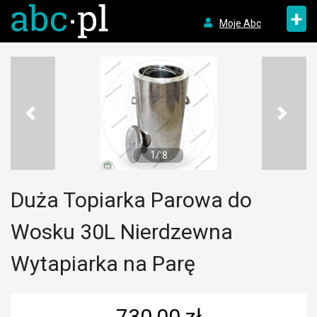
+
Moje Abc
1/ 8
Duża Topiarka Parowa do
Wosku 30L Nierdzewna
Wytapiarka na Parę
730,00 zł