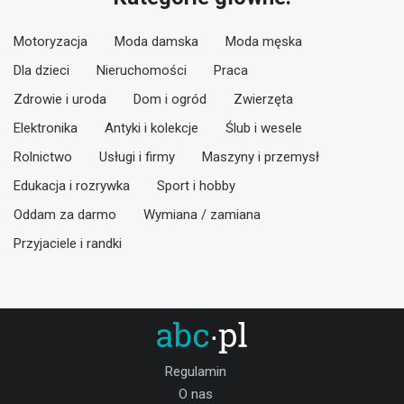
Motoryzacja
Moda damska
Moda męska
Dla dzieci
Nieruchomości
Praca
Zdrowie i uroda
Dom i ogród
Zwierzęta
Elektronika
Antyki i kolekcje
Ślub i wesele
Rolnictwo
Usługi i firmy
Maszyny i przemysł
Edukacja i rozrywka
Sport i hobby
Oddam za darmo
Wymiana / zamiana
Przyjaciele i randki
Regulamin
O nas