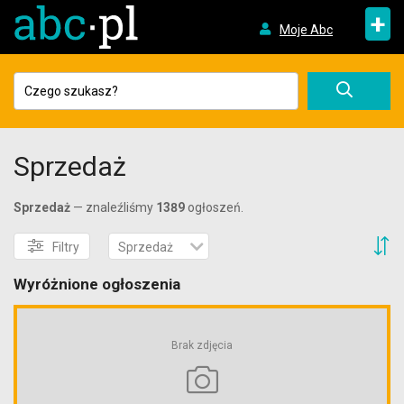
+
Moje Abc
Sprzedaż
Sprzedaż
— znaleźliśmy
1389
ogłoszeń.
S
Filtry
Sprzedaż
Wyróżnione ogłoszenia
Brak zdjęcia