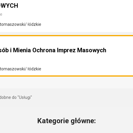
ROWYCH
ne
tomaszowski/ łódzkie
sób i Mienia Ochrona Imprez Masowych
tomaszowski/ łódzkie
dobne do "Usługi"
Kategorie główne: