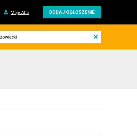
DODAJ OGŁOSZENIE
Moje Abc
×