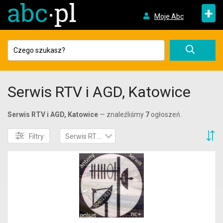
+
Moje Abc
Serwis RTV i AGD, Katowice
Serwis RTV i AGD, Katowice
— znaleźliśmy
7
ogłoszeń.
S
Filtry
Serwis RTV i AGD