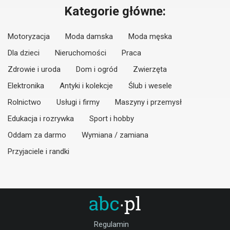
Kategorie główne:
Motoryzacja
Moda damska
Moda męska
Dla dzieci
Nieruchomości
Praca
Zdrowie i uroda
Dom i ogród
Zwierzęta
Elektronika
Antyki i kolekcje
Ślub i wesele
Rolnictwo
Usługi i firmy
Maszyny i przemysł
Edukacja i rozrywka
Sport i hobby
Oddam za darmo
Wymiana / zamiana
Przyjaciele i randki
Regulamin