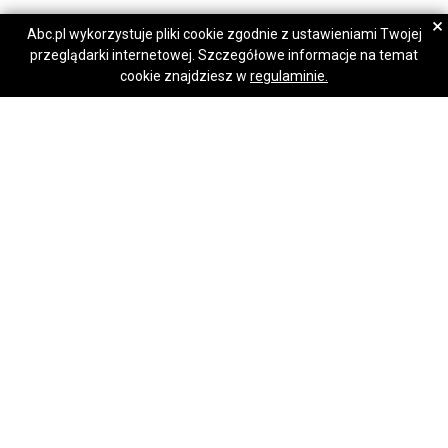
Piotr
Piotr
×
Abc.pl wykorzystuje pliki cookie zgodnie z ustawieniami Twojej
przeglądarki internetowej. Szczegółowe informacje na temat
Napisz wiadomość
Napisz wiadomość
Anteny satelitarne telewizyjne montaż serwis Polsat box c+,dvbt
cookie znajdziesz w
regulaminie.
1,00 zł
Katowice
Ustawienie Montaż serwis Instalacja anten naziemnych satelitarnych