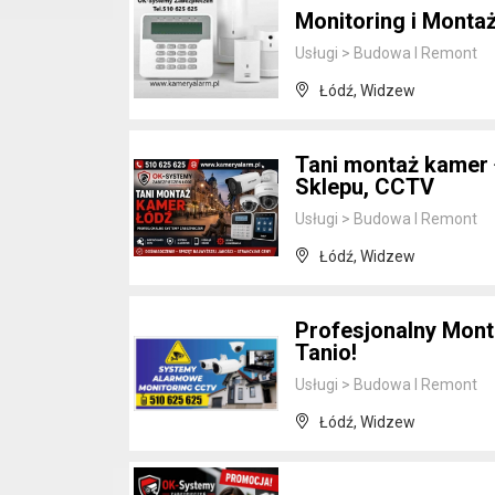
Monitoring i Mont
Usługi
>
Budowa I Remont
Łódź, Widzew
Tani montaż kamer Ł
Sklepu, CCTV
Usługi
>
Budowa I Remont
Łódź, Widzew
Profesjonalny Mont
Tanio!
Usługi
>
Budowa I Remont
Łódź, Widzew