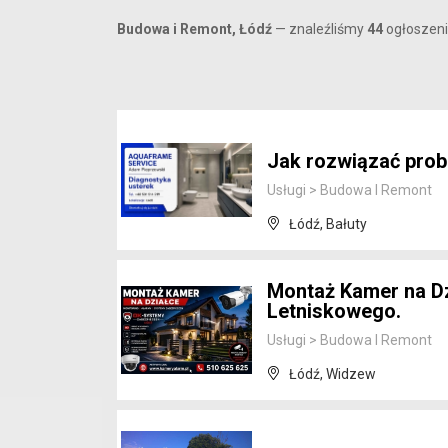
Budowa i Remont, Łódź
— znaleźliśmy
44
ogłoszeni
Jak rozwiązać pro
Usługi
>
Budowa I Remont
Łódź, Bałuty
Montaż Kamer na Dz
Letniskowego.
Usługi
>
Budowa I Remont
Łódź, Widzew