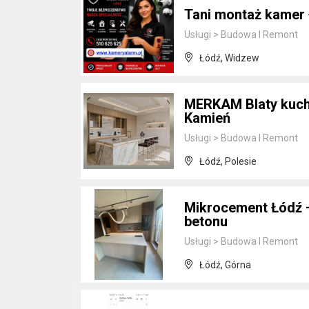
Tani montaż kamer ł
Usługi
>
Budowa I Remont
Łódź, Widzew
MERKAM Blaty kuch
Kamień
Usługi
>
Budowa I Remont
Łódź, Polesie
Mikrocement Łódź –
betonu
Usługi
>
Budowa I Remont
Łódź, Górna