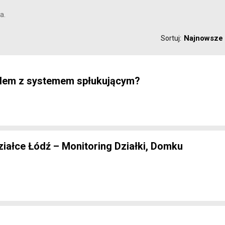
a.
Najnowsze
Sortuj:
blem z systemem spłukującym?
iałce Łódź – Monitoring Działki, Domku