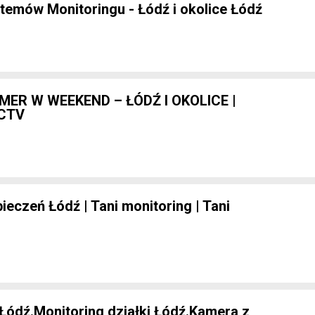
temów Monitoringu - Łódź i okolice Łódź
MER W WEEKEND – ŁÓDŹ I OKOLICE |
CTV
eczeń Łódź | Tani monitoring | Tani
Łódź.Monitoring działki Łódź.Kamera z