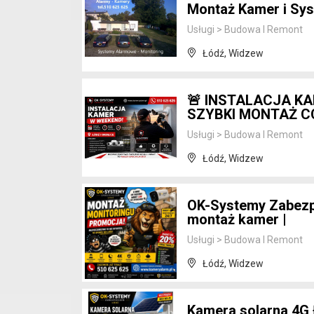
Montaż Kamer i Sys
Usługi
>
Budowa I Remont
Łódź, Widzew
🚨 INSTALACJA KA
SZYBKI MONTAŻ C
Usługi
>
Budowa I Remont
Łódź, Widzew
OK-Systemy Zabezpi
montaż kamer |
Usługi
>
Budowa I Remont
Łódź, Widzew
Kamera solarna 4G 