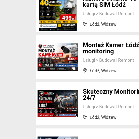
kartą SIM Łódź
Usługi
>
Budowa I Remont
Łódź, Widzew
Montaż Kamer Łódź |
monitoring
Usługi
>
Budowa I Remont
Łódź, Widzew
Skuteczny Monitori
24/7
Usługi
>
Budowa I Remont
Łódź, Widzew