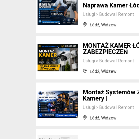
Naprawa Kamer Łód
Usługi
>
Budowa I Remont
Łódź, Widzew
MONTAŻ KAMER ŁÓ
ZABEZPIECZEŃ
Usługi
>
Budowa I Remont
Łódź, Widzew
Montaż Systemów Za
Kamery |
Usługi
>
Budowa I Remont
Łódź, Widzew