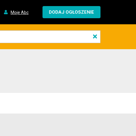
DODAJ OGŁOSZENIE
Moje Abc
×