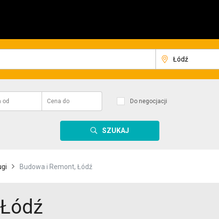
a
od
Cena
do
Do negocjacji
SZUKAJ
ugi
Budowa i Remont, Łódź
 Łódź