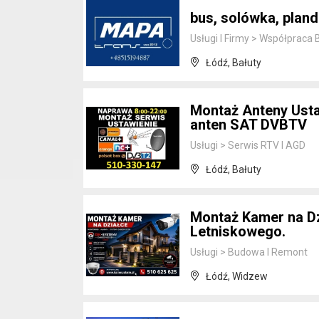
bus, solówka, plan
Usługi I Firmy
>
Współpraca 
Łódź, Bałuty
Montaż Anteny Usta
anten SAT DVBTV
Usługi
>
Serwis RTV I AGD
Łódź, Bałuty
Montaż Kamer na Dz
Letniskowego.
Usługi
>
Budowa I Remont
Łódź, Widzew