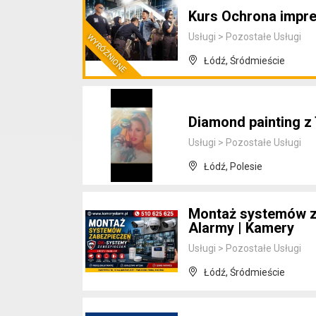
Kurs Ochrona impr
Usługi
>
Pozostałe Usługi
Łódź, Śródmieście
Diamond painting z
Usługi
>
Pozostałe Usługi
Łódź, Polesie
Montaż systemów z
Alarmy | Kamery
Usługi
>
Pozostałe Usługi
Łódź, Śródmieście