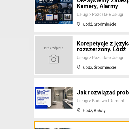
OK-Systemy Zabezpi
Kamery, Alarmy
Usługi
>
Pozostałe Usługi
Łódź, Śródmieście
Korepetycje z języ
rozszerzony. Łódź
Brak zdjęcia
Usługi
>
Pozostałe Usługi
Łódź, Śródmieście
Jak rozwiązać pro
Usługi
>
Budowa I Remont
Łódź, Bałuty