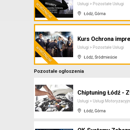
Usługi
>
Pozostałe Usługi
Łódź, Górna
Kurs Ochrona impr
Usługi
>
Pozostałe Usługi
Łódź, Śródmieście
Pozostałe ogłoszenia
Chiptuning Łódź - 
Usługi
>
Usługi Motoryzacyj
Łódź, Górna