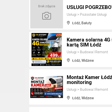
USŁUGI POGRZEB
Brak zdjęcia
Usługi
>
Pozostałe Usługi
Łódź, Bałuty
Kamera solarna 4G 
kartą SIM Łódź
Usługi
>
Budowa I Remont
Łódź, Widzew
Montaż Kamer Łódź |
monitoring
Usługi
>
Budowa I Remont
Łódź, Widzew