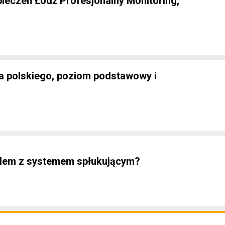
eczeń Łódź Profesjonalny Monitoring,
ka polskiego, poziom podstawowy i
blem z systemem spłukującym?