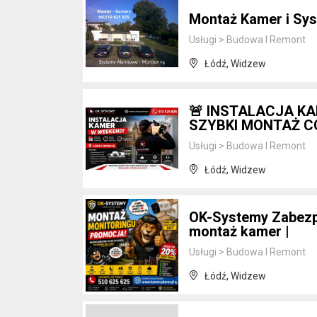
Montaż Kamer i Sys
Usługi
>
Budowa I Remont
Łódź, Widzew
🚨 INSTALACJA KA
SZYBKI MONTAŻ C
Usługi
>
Budowa I Remont
Łódź, Widzew
OK-Systemy Zabezpi
montaż kamer |
Usługi
>
Budowa I Remont
Łódź, Widzew