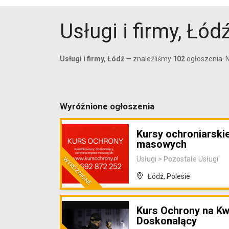
Usługi i firmy, Łód
Usługi i firmy, Łódź
— znaleźliśmy
102
ogłoszenia. N
Wyróżnione ogłoszenia
Kursy ochroniarski
masowych
Usługi
>
Pozostałe Usługi
Łódź, Polesie
Kurs Ochrony na Kw
Doskonalący