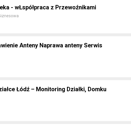
deka - wŁspółpraca z Przewoźnikami
Biznesowa
wienie Anteny Naprawa anteny Serwis
iałce Łódź – Monitoring Działki, Domku