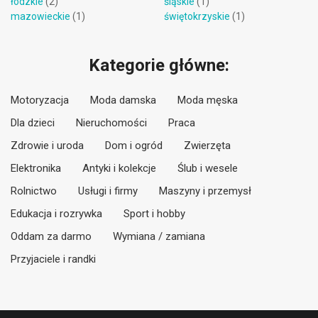
łódzkie
(2)
śląskie
(1)
mazowieckie
(1)
świętokrzyskie
(1)
Kategorie główne:
Motoryzacja
Moda damska
Moda męska
Dla dzieci
Nieruchomości
Praca
Zdrowie i uroda
Dom i ogród
Zwierzęta
Elektronika
Antyki i kolekcje
Ślub i wesele
Rolnictwo
Usługi i firmy
Maszyny i przemysł
Edukacja i rozrywka
Sport i hobby
Oddam za darmo
Wymiana / zamiana
Przyjaciele i randki