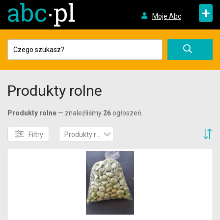
+
Moje Abc
Produkty rolne
Produkty rolne
— znaleźliśmy
26
ogłoszeń.
S
Filtry
Produkty rolne