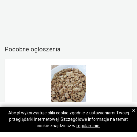
Podobne ogłoszenia
Maria
Maria
×
Abc.pl wykorzystuje pliki cookie zgodnie z ustawieniami Twojej
przeglądarki internetowej. Szczegółowe informacje na temat
Napisz wiadomość
Napisz wiadomość
Makuch sojowy niegranulowany GMO
cookie znajdziesz w
regulaminie.