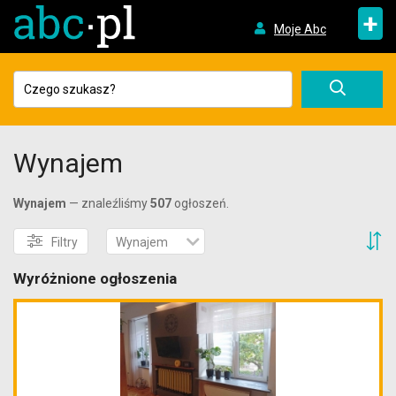
+
Moje Abc
Wynajem
Wynajem
— znaleźliśmy
507
ogłoszeń.
S
Filtry
Wynajem
Wyróżnione ogłoszenia