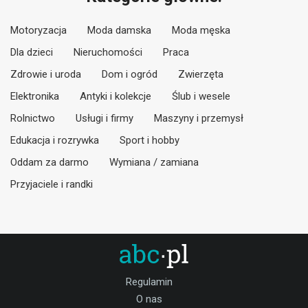
Motoryzacja
Moda damska
Moda męska
Dla dzieci
Nieruchomości
Praca
Zdrowie i uroda
Dom i ogród
Zwierzęta
Elektronika
Antyki i kolekcje
Ślub i wesele
Rolnictwo
Usługi i firmy
Maszyny i przemysł
Edukacja i rozrywka
Sport i hobby
Oddam za darmo
Wymiana / zamiana
Przyjaciele i randki
Regulamin
O nas