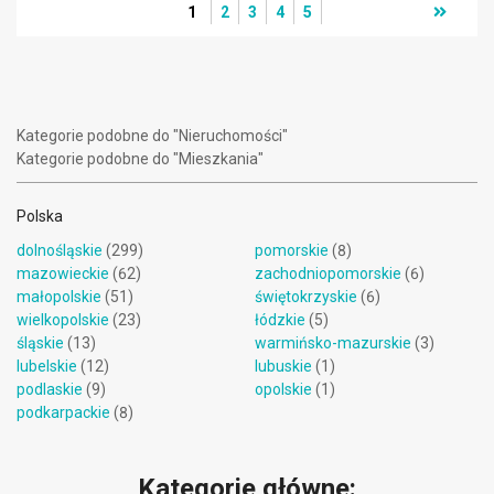
1
2
3
4
5
Kategorie podobne do "Nieruchomości"
Kategorie podobne do "Mieszkania"
Polska
dolnośląskie
(299)
pomorskie
(8)
mazowieckie
(62)
zachodniopomorskie
(6)
małopolskie
(51)
świętokrzyskie
(6)
wielkopolskie
(23)
łódzkie
(5)
śląskie
(13)
warmińsko-mazurskie
(3)
lubelskie
(12)
lubuskie
(1)
podlaskie
(9)
opolskie
(1)
podkarpackie
(8)
Kategorie główne: