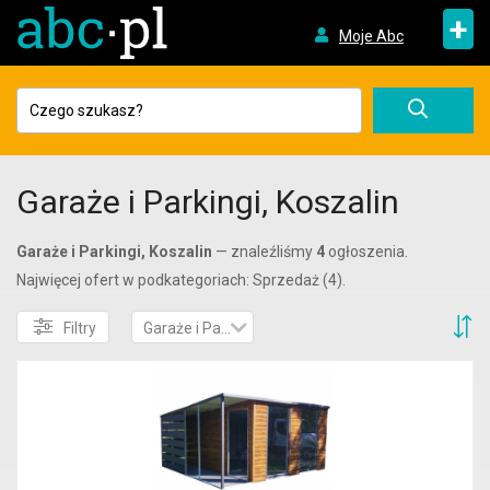
+
Moje Abc
Garaże i Parkingi, Koszalin
Garaże i Parkingi, Koszalin
— znaleźliśmy
4
ogłoszenia.
Najwięcej ofert w podkategoriach: Sprzedaż (4).
S
Filtry
Garaże i Parkingi