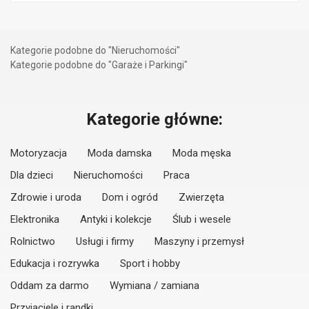
Kategorie podobne do "Nieruchomości"
Kategorie podobne do "Garaże i Parkingi"
Kategorie główne:
Motoryzacja
Moda damska
Moda męska
Dla dzieci
Nieruchomości
Praca
Zdrowie i uroda
Dom i ogród
Zwierzęta
Elektronika
Antyki i kolekcje
Ślub i wesele
Rolnictwo
Usługi i firmy
Maszyny i przemysł
Edukacja i rozrywka
Sport i hobby
Oddam za darmo
Wymiana / zamiana
Przyjaciele i randki