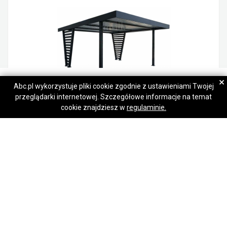
Grzesiek
Grzesiek
×
Abc.pl wykorzystuje pliki cookie zgodnie z ustawieniami Twojej
przeglądarki internetowej. Szczegółowe informacje na temat
Napisz wiadomość
Napisz wiadomość
Carport V PREMIUM 4,8x5m Wypełnienie panelami Wiata samochodowa TS1258
cookie znajdziesz w
regulaminie.
16 890,00 zł
Koszalin