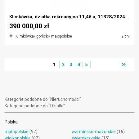
Klimkówka, działka rekreacyjna 11,46 a, 1132S/2024...
390 000,00 zł
Klimkówka/ gorlicki/ małopolskie
2 dni
1
2
3
4
5
Kategorie podobne do "Nieruchomości"
Kategorie podobne do "Działki"
Polska
małopolskie
(97)
warmińsko-mazurskie
(16)
wielkopolskie
(82)
świętokrzyskie
(15)