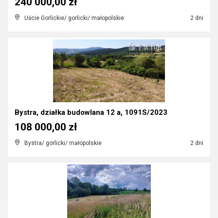
240 000,00 zł
Uście Gorlickie/ gorlicki/ małopolskie
2 dni
Bystra, działka budowlana 12 a, 1091S/2023
108 000,00 zł
Bystra/ gorlicki/ małopolskie
2 dni