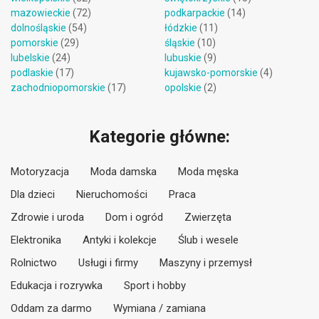
mazowieckie
(72)
podkarpackie
(14)
dolnośląskie
(54)
łódzkie
(11)
pomorskie
(29)
śląskie
(10)
lubelskie
(24)
lubuskie
(9)
podlaskie
(17)
kujawsko-pomorskie
(4)
zachodniopomorskie
(17)
opolskie
(2)
Kategorie główne:
Motoryzacja
Moda damska
Moda męska
Dla dzieci
Nieruchomości
Praca
Zdrowie i uroda
Dom i ogród
Zwierzęta
Elektronika
Antyki i kolekcje
Ślub i wesele
Rolnictwo
Usługi i firmy
Maszyny i przemysł
Edukacja i rozrywka
Sport i hobby
Oddam za darmo
Wymiana / zamiana