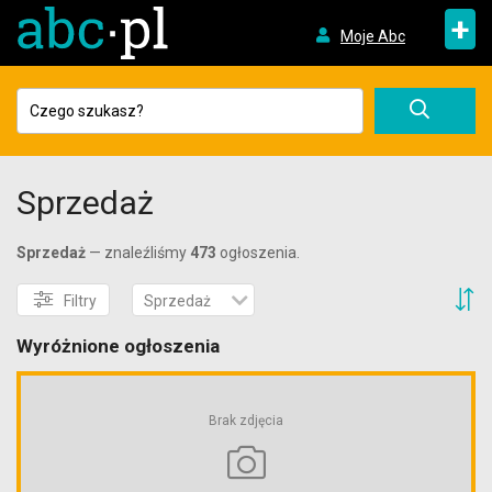
+
Moje Abc
Sprzedaż
Sprzedaż
— znaleźliśmy
473
ogłoszenia.
S
Filtry
Sprzedaż
Wyróżnione ogłoszenia
Brak zdjęcia