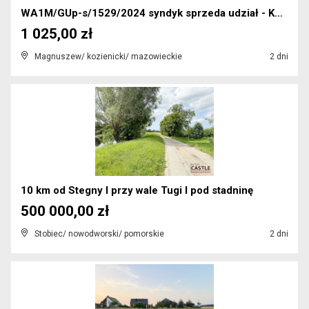
WA1M/GUp-s/1529/2024 syndyk sprzeda udział - KW RA...
1 025,00 zł
Magnuszew/ kozienicki/ mazowieckie
2 dni
10 km od Stegny I przy wale Tugi I pod stadninę
500 000,00 zł
Stobiec/ nowodworski/ pomorskie
2 dni