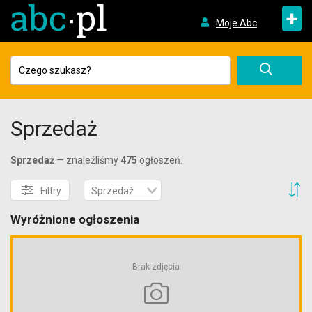
+
Moje Abc
Sprzedaż
Sprzedaż
— znaleźliśmy
475
ogłoszeń.
S
Filtry
Sprzedaż
Wyróżnione ogłoszenia
Brak zdjęcia