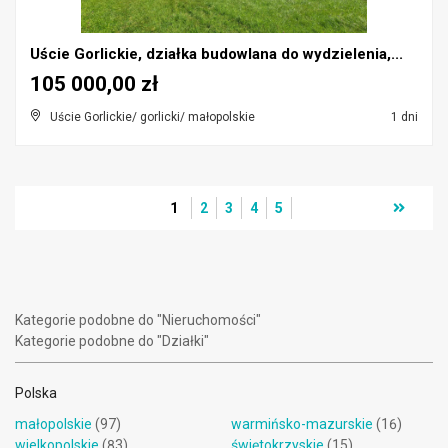
Uście Gorlickie, działka budowlana do wydzielenia,...
105 000,00 zł
Uście Gorlickie/ gorlicki/ małopolskie
1 dni
1
2
3
4
5
Kategorie podobne do "Nieruchomości"
Kategorie podobne do "Działki"
Polska
małopolskie
(97)
warmińsko-mazurskie
(16)
wielkopolskie
(83)
świętokrzyskie
(15)