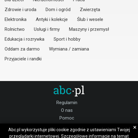
Zdrowie i uroda
Dom i ogród
Zwierzęta
Elektronika
Antyki i kolekcje
Ślub i wesele
Rolnictwo
Usługi i firmy
Maszyny i przemysł
Edukacja i rozrywka
Sport i hobby
Oddam za darmo
Wymiana / zamiana
Przyjaciele i randki
Regulamin
O nas
Pomoc
Kontakt
×
Abc.pl wykorzystuje pliki cookie zgodnie z ustawieniami Twojej
Praca mazowieckie
przeglądarki internetowej. Szczegółowe informacje na temat