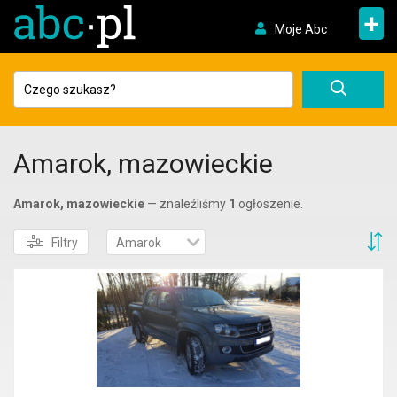
+
Moje Abc
Amarok, mazowieckie
Amarok, mazowieckie
— znaleźliśmy
1
ogłoszenie.
S
Filtry
Amarok