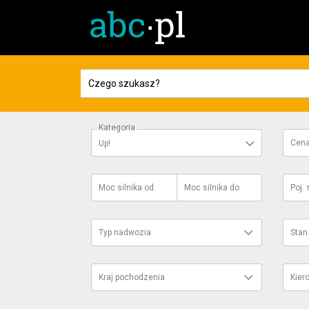
Kategoria
Cen
Up!
Moc silnika
od
Moc silnika
do
Poj. 
Typ nadwozia
Stan
Kraj pochodzenia
Kier