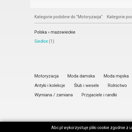
Kategorie podobne do "Motoryzacja"
Kategorie p
Polska
»
mazowieckie
Siedlce
(1)
Motoryzacja
Moda damska
Moda męska
Antyki i kolekcje
Ślub i wesele
Rolnictwo
Wymiana / zamiana
Przyjaciele i randki
Abc.pl wykorzystuje pliki cookie zgodnie z