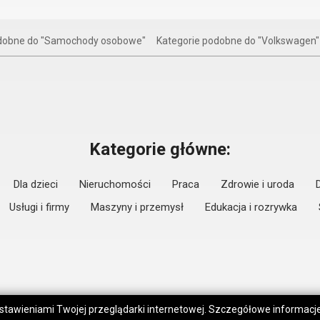
odobne do "Samochody osobowe"
Kategorie podobne do "Volkswagen"
Kategorie główne:
Dla dzieci
Nieruchomości
Praca
Zdrowie i uroda
Usługi i firmy
Maszyny i przemysł
Edukacja i rozrywka
 ustawieniami Twojej przeglądarki internetowej. Szczegółowe informac