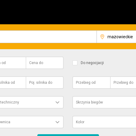
a
od
Cena
do
Do negocjacji
silnika
od
Poj. silnika
do
Przebieg
od
Przebieg
do
 techniczny
Skrzynia biegów
ownica
Kolor