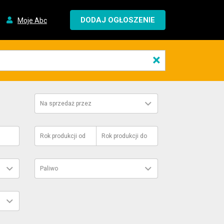
DODAJ OGŁOSZENIE
Moje Abc
×
Na sprzedaż przez
Rok produkcji
od
Rok produkcji
do
Paliwo