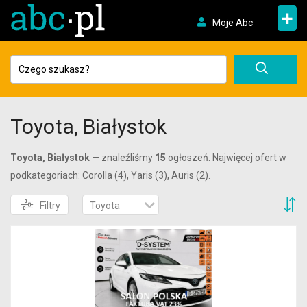
+
Moje Abc
Toyota, Białystok
Toyota, Białystok
— znaleźliśmy
15
ogłoszeń. Najwięcej ofert w
podkategoriach: Corolla (4), Yaris (3), Auris (2).
S
Filtry
Toyota