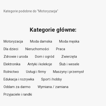
Kategorie podobne do "Motoryzacja"
Kategorie główne:
Motoryzacja
Moda damska
Moda męska
Dla dzieci
Nieruchomości
Praca
Zdrowie i uroda
Dom i ogród
Zwierzęta
Elektronika
Antyki i kolekcje
Ślub i wesele
Rolnictwo
Usługi i firmy
Maszyny i przemysł
Edukacja i rozrywka
Sport i hobby
Oddam za darmo
Wymiana / zamiana
Przyjaciele i randki