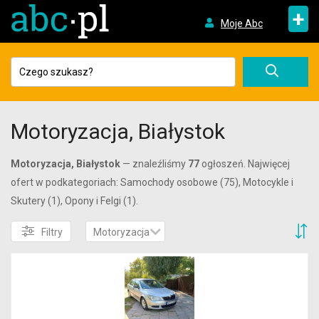
+
Moje Abc
Motoryzacja, Białystok
Motoryzacja, Białystok
— znaleźliśmy
77
ogłoszeń. Najwięcej
ofert w podkategoriach: Samochody osobowe (75), Motocykle i
Skutery (1), Opony i Felgi (1).
S
Filtry
Motoryzacja