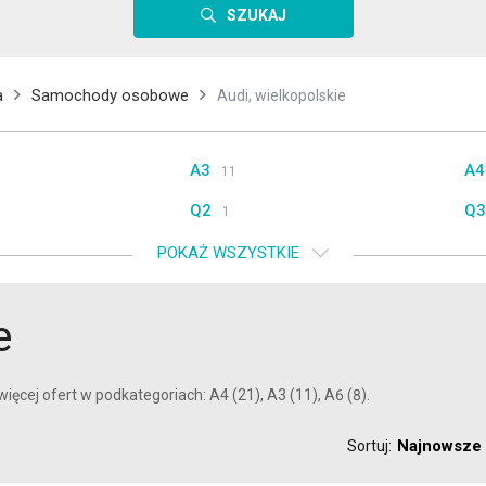
SZUKAJ
a
Samochody osobowe
Audi, wielkopolskie
A3
A4
11
Q2
Q3
1
Rs5
S8
POKAŻ WSZYSTKIE
1
e
ięcej ofert w podkategoriach: A4 (21), A3 (11), A6 (8).
Najnowsze
Sortuj: