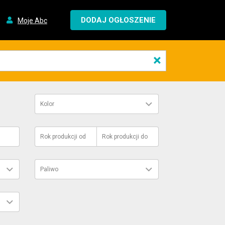
DODAJ OGŁOSZENIE
Moje Abc
×
Kolor
Rok produkcji
od
Rok produkcji
do
Paliwo