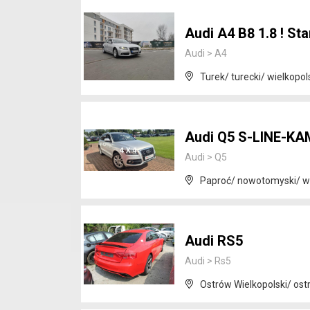
Audi A4 B8 1.8 ! St
Audi
>
A4
Turek/ turecki/ wielkopol
Audi Q5 S-LINE-K
Audi
>
Q5
Paproć/ nowotomyski/ wi
Audi RS5
Audi
>
Rs5
Ostrów Wielkopolski/ ost