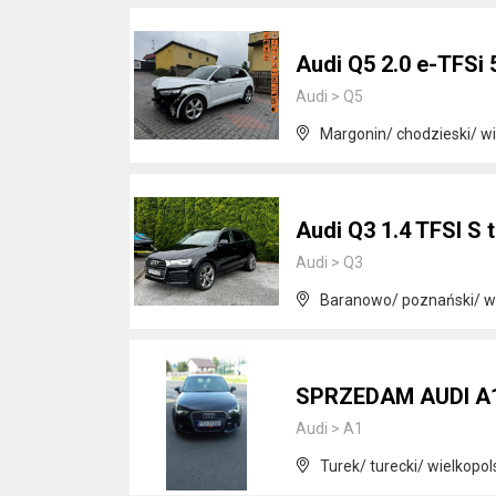
Audi Q5 2.0 e-TF
Audi
>
Q5
Margonin/ chodzieski/ wi
Audi Q3 1.4 TFSI S 
Audi
>
Q3
Baranowo/ poznański/ wi
SPRZEDAM AUDI A
Audi
>
A1
Turek/ turecki/ wielkopol