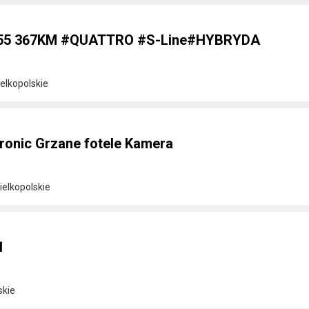
Si 55 367KM #QUATTRO #S-Line#HYBRYDA
elkopolskie
tronic Grzane fotele Kamera
elkopolskie
1
skie