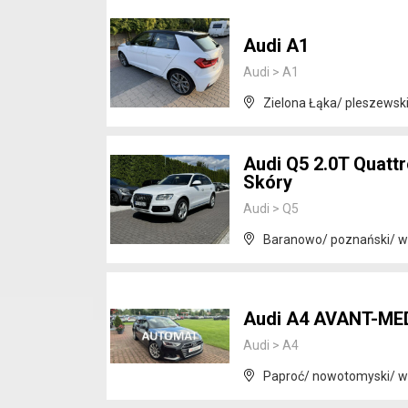
Audi A1
Audi
>
A1
Zielona Łąka/ pleszewski
Audi Q5 2.0T Quat
Skóry
Audi
>
Q5
Baranowo/ poznański/ wi
Audi A4 AVANT-ME
Audi
>
A4
Paproć/ nowotomyski/ wi