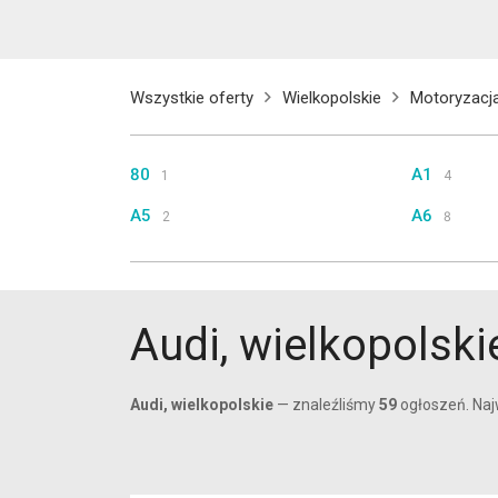
Wszystkie oferty
Wielkopolskie
Motoryzacj
80
A1
1
4
A5
A6
2
8
Q5
Q7
6
1
Pozostałe
1
Audi, wielkopolski
Audi, wielkopolskie
— znaleźliśmy
59
ogłoszeń. Najw