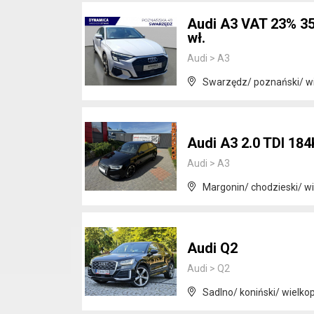
Audi A3 VAT 23% 35T
wł.
Audi
>
A3
Swarzędz/ poznański/ wi
Audi A3 2.0 TDI 18
Audi
>
A3
Margonin/ chodzieski/ wi
Audi Q2
Audi
>
Q2
Sadlno/ koniński/ wielkop