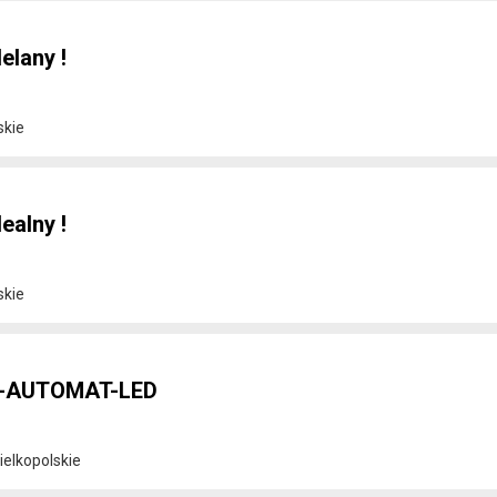
elany !
skie
ealny !
skie
T-AUTOMAT-LED
elkopolskie