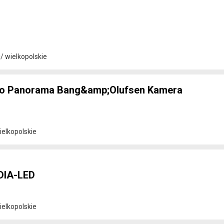
/ wielkopolskie
tro Panorama Bang&amp;Olufsen Kamera
elkopolskie
DIA-LED
elkopolskie