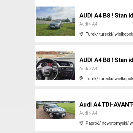
AUDI A4 B8 ! Stan id
Audi
>
A4
Turek/ turecki/ wielkopol
AUDI A4 B8 ! Stan id
Audi
>
A4
Turek/ turecki/ wielkopol
Audi A4 TDI-AVAN
Audi
>
A4
Paproć/ nowotomyski/ wi