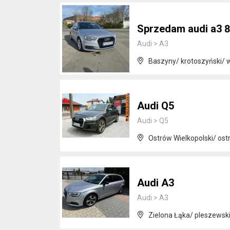
Sprzedam audi a3 
Audi
>
A3
Baszyny/ krotoszyński/ w
Audi Q5
Audi
>
Q5
Ostrów Wielkopolski/ ost
Audi A3
Audi
>
A3
Zielona Łąka/ pleszewski