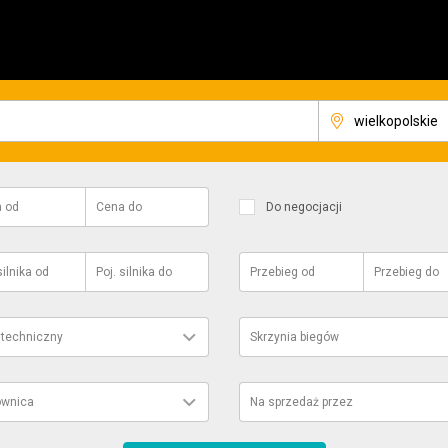
a
od
Cena
do
Do negocjacji
silnika
od
Poj. silnika
do
Przebieg
od
Przebieg
do
 techniczny
Skrzynia biegów
ownica
Na sprzedaż przez