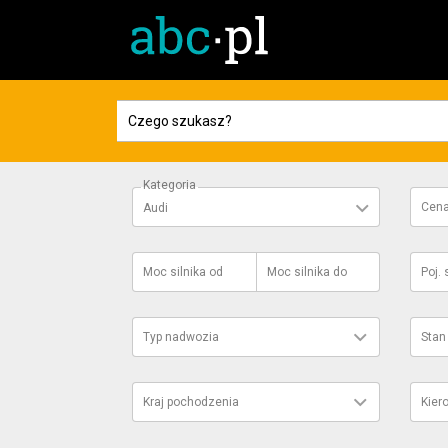
Kategoria
Cen
Audi
Moc silnika
od
Moc silnika
do
Poj. 
Typ nadwozia
Stan
Kraj pochodzenia
Kier