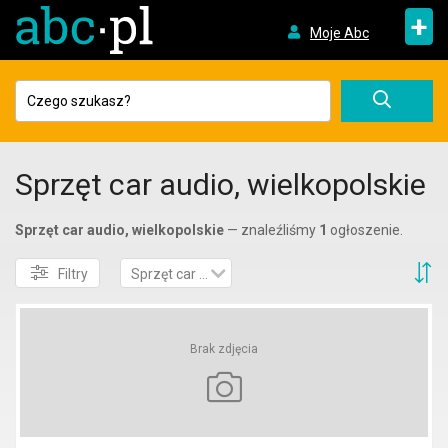
+
Moje Abc
Sprzęt car audio, wielkopolskie
Sprzęt car audio, wielkopolskie
— znaleźliśmy
1
ogłoszenie.
S
Filtry
Sprzęt car audio
Brak zdjęcia