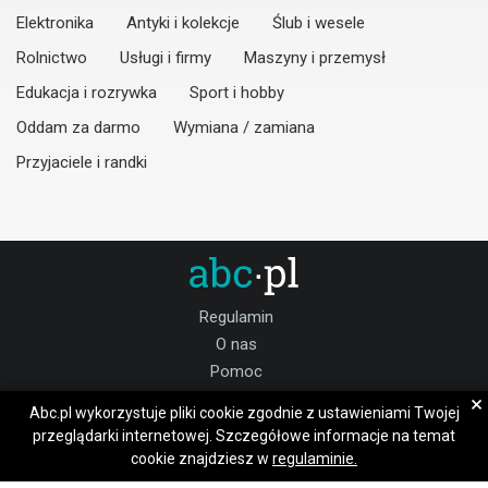
Elektronika
Antyki i kolekcje
Ślub i wesele
Rolnictwo
Usługi i firmy
Maszyny i przemysł
Edukacja i rozrywka
Sport i hobby
Oddam za darmo
Wymiana / zamiana
Przyjaciele i randki
Regulamin
O nas
Pomoc
Kontakt
×
Abc.pl wykorzystuje pliki cookie zgodnie z ustawieniami Twojej
Praca wielkopolskie
przeglądarki internetowej. Szczegółowe informacje na temat
cookie znajdziesz w
regulaminie.
Dołącz do nas: