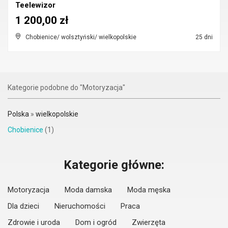
Teelewizor
1 200,00 zł
Chobienice/ wolsztyński/ wielkopolskie
25 dni
Kategorie podobne do "Motoryzacja"
Polska
»
wielkopolskie
Chobienice
(1)
Kategorie główne:
Motoryzacja
Moda damska
Moda męska
Dla dzieci
Nieruchomości
Praca
Zdrowie i uroda
Dom i ogród
Zwierzęta