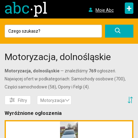
+
Moje Abc
Motoryzacja, dolnośląskie
Motoryzacja, dolnośląskie
— znaleźliśmy
769
ogłoszeń.
Najwięcej ofert w podkategoriach: Samochody osobowe (700),
Części samochodowe (58), Opony i Felgi (4).
S
Filtry
Motoryzacja
Wyróżnione ogłoszenia