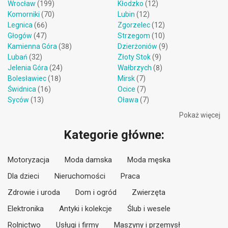
Wrocław
(199)
Kłodzko
(12)
Komorniki
(70)
Lubin
(12)
Legnica
(66)
Zgorzelec
(12)
Głogów
(47)
Strzegom
(10)
Kamienna Góra
(38)
Dzierżoniów
(9)
Lubań
(32)
Złoty Stok
(9)
Jelenia Góra
(24)
Wałbrzych
(8)
Bolesławiec
(18)
Mirsk
(7)
Świdnica
(16)
Ocice
(7)
Syców
(13)
Oława
(7)
Pokaż więcej
Kategorie główne:
Motoryzacja
Moda damska
Moda męska
Dla dzieci
Nieruchomości
Praca
Zdrowie i uroda
Dom i ogród
Zwierzęta
Elektronika
Antyki i kolekcje
Ślub i wesele
Rolnictwo
Usługi i firmy
Maszyny i przemysł