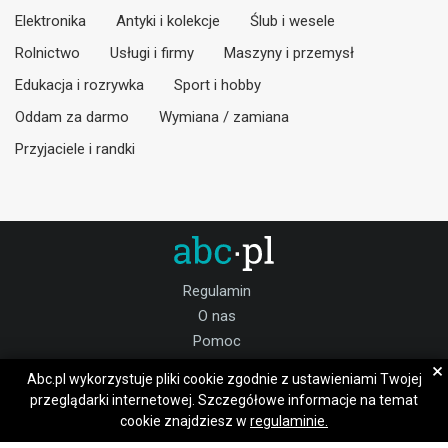
Elektronika
Antyki i kolekcje
Ślub i wesele
Rolnictwo
Usługi i firmy
Maszyny i przemysł
Edukacja i rozrywka
Sport i hobby
Oddam za darmo
Wymiana / zamiana
Przyjaciele i randki
Regulamin
O nas
Pomoc
Kontakt
×
Abc.pl wykorzystuje pliki cookie zgodnie z ustawieniami Twojej
Praca Śrem
przeglądarki internetowej. Szczegółowe informacje na temat
cookie znajdziesz w
regulaminie.
Dołącz do nas: