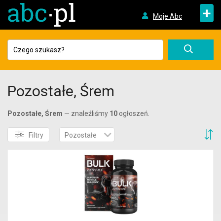
+
Moje Abc
Pozostałe, Śrem
Pozostałe, Śrem
— znaleźliśmy
10
ogłoszeń.
S
Filtry
Pozostałe