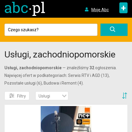
+
Moje Abc
Usługi, zachodniopomorskie
Usługi, zachodniopomorskie
— znaleźliśmy
32
ogłoszenia.
Najwięcej ofert w podkategoriach: Serwis RTV i AGD (13),
Pozostałe usługi (6), Budowa i Remont (4).
S
Filtry
Usługi