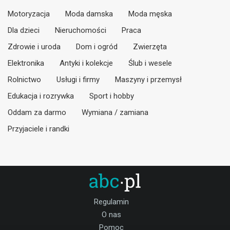
Motoryzacja
Moda damska
Moda męska
Dla dzieci
Nieruchomości
Praca
Zdrowie i uroda
Dom i ogród
Zwierzęta
Elektronika
Antyki i kolekcje
Ślub i wesele
Rolnictwo
Usługi i firmy
Maszyny i przemysł
Edukacja i rozrywka
Sport i hobby
Oddam za darmo
Wymiana / zamiana
Przyjaciele i randki
Regulamin
O nas
Pomoc