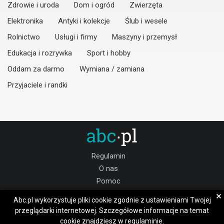
Zdrowie i uroda
Dom i ogród
Zwierzęta
Elektronika
Antyki i kolekcje
Ślub i wesele
Rolnictwo
Usługi i firmy
Maszyny i przemysł
Edukacja i rozrywka
Sport i hobby
Oddam za darmo
Wymiana / zamiana
Przyjaciele i randki
Regulamin
O nas
Pomoc
Kontakt
×
Abc.pl wykorzystuje pliki cookie zgodnie z ustawieniami Twojej
Praca dolnośląskie
przeglądarki internetowej. Szczegółowe informacje na temat
cookie znajdziesz w
regulaminie.
Dołącz do nas: