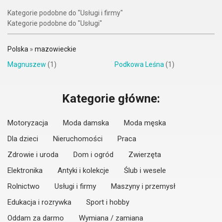
Kategorie podobne do "Usługi i firmy"
Kategorie podobne do "Usługi"
Polska
»
mazowieckie
Magnuszew
(1)
Podkowa Leśna
(1)
Kategorie główne:
Motoryzacja
Moda damska
Moda męska
Dla dzieci
Nieruchomości
Praca
Zdrowie i uroda
Dom i ogród
Zwierzęta
Elektronika
Antyki i kolekcje
Ślub i wesele
Rolnictwo
Usługi i firmy
Maszyny i przemysł
Edukacja i rozrywka
Sport i hobby
Oddam za darmo
Wymiana / zamiana