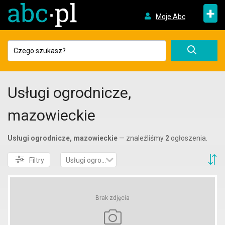
+
Moje Abc
Usługi ogrodnicze,
mazowieckie
Usługi ogrodnicze, mazowieckie
— znaleźliśmy
2
ogłoszenia.
S
Filtry
Usługi ogrodnicze
Brak zdjęcia