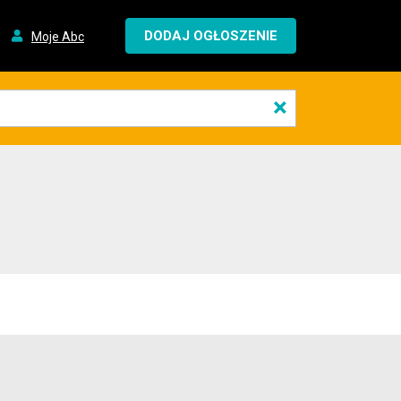
DODAJ OGŁOSZENIE
Moje Abc
×