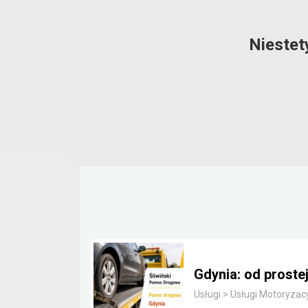
Niestet
Gdynia: od prostej
Usługi
>
Usługi Motoryzac