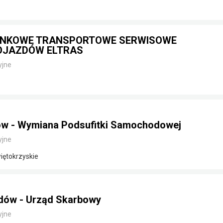
UNKOWE TRANSPORTOWE SERWISOWE
OJAZDÓW ELTRAS
yjne
ów - Wymiana Podsufitki Samochodowej
yjne
iętokrzyskie
zdów - Urząd Skarbowy
yjne