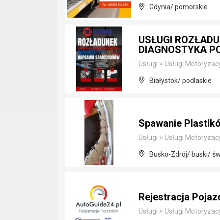
Gdynia/ pomorskie
USŁUGI ROZŁAD
DIAGNOSTYKA P
Usługi
>
Usługi Motoryzac
Białystok/ podlaskie
Spawanie Plastik
Usługi
>
Usługi Motoryzac
Busko-Zdrój/ buski/ św
Rejestracja Poja
Usługi
>
Usługi Motoryzac