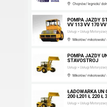
Chojnów/ legnicki/ dol
POMPA JAZDY STA
VV 113 VV 170 VV
Usługi
>
Usługi Motoryzac
Mikołów/ mikołowski/ 
POMPA JAZDY UN 
STAVOSTROJ
Usługi
>
Usługi Motoryzac
Mikołów/ mikołowski/ 
ŁADOWARKA UN 05
200 Ł201 Ł 220 Ł 
Usługi
>
Usługi Motoryzac