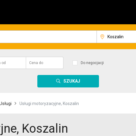
a
od
Cena
do
Do negocjacji
SZUKAJ
Usługi
Usługi motoryzacyjne, Koszalin
jne, Koszalin