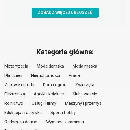
ZOBACZ WIĘCEJ OGŁOSZEŃ
Kategorie główne:
Motoryzacja
Moda damska
Moda męska
Dla dzieci
Nieruchomości
Praca
Zdrowie i uroda
Dom i ogród
Zwierzęta
Elektronika
Antyki i kolekcje
Ślub i wesele
Rolnictwo
Usługi i firmy
Maszyny i przemysł
Edukacja i rozrywka
Sport i hobby
Oddam za darmo
Wymiana / zamiana