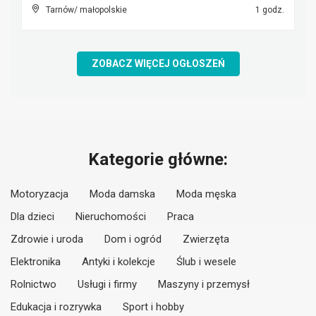
Tarnów/ małopolskie
1 godz.
ZOBACZ WIĘCEJ OGŁOSZEŃ
Kategorie główne:
Motoryzacja
Moda damska
Moda męska
Dla dzieci
Nieruchomości
Praca
Zdrowie i uroda
Dom i ogród
Zwierzęta
Elektronika
Antyki i kolekcje
Ślub i wesele
Rolnictwo
Usługi i firmy
Maszyny i przemysł
Edukacja i rozrywka
Sport i hobby