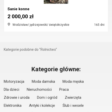
Sanie konne
2 000,00 zł
Wodzisław/ jędrzejowski/ świętokrzyskie
165 dni
Kategorie podobne do "Rolnictwo"
Kategorie główne:
Motoryzacja
Moda damska
Moda męska
Dla dzieci
Nieruchomości
Praca
Zdrowie i uroda
Dom i ogród
Zwierzęta
Elektronika
Antyki i kolekcje
Ślub i wesele