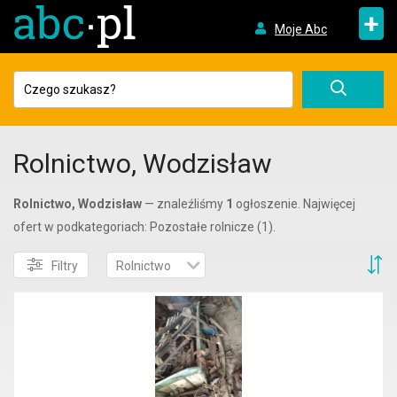
+
Moje Abc
Rolnictwo, Wodzisław
Rolnictwo, Wodzisław
— znaleźliśmy
1
ogłoszenie. Najwięcej
ofert w podkategoriach: Pozostałe rolnicze (1).
S
Filtry
Rolnictwo