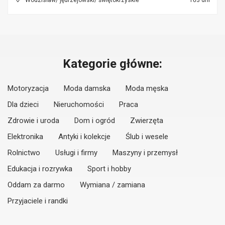
Wodzisław/ jędrzejowski/ świętokrzyskie
163 dni
Kategorie główne:
Motoryzacja
Moda damska
Moda męska
Dla dzieci
Nieruchomości
Praca
Zdrowie i uroda
Dom i ogród
Zwierzęta
Elektronika
Antyki i kolekcje
Ślub i wesele
Rolnictwo
Usługi i firmy
Maszyny i przemysł
Edukacja i rozrywka
Sport i hobby
Oddam za darmo
Wymiana / zamiana
Przyjaciele i randki