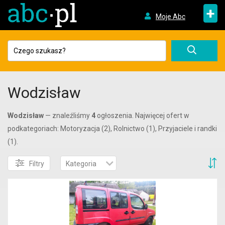
+
Moje Abc
Wodzisław
Wodzisław
— znaleźliśmy
4
ogłoszenia. Najwięcej ofert w
podkategoriach: Motoryzacja (2), Rolnictwo (1), Przyjaciele i randki
(1).
S
Filtry
Kategoria