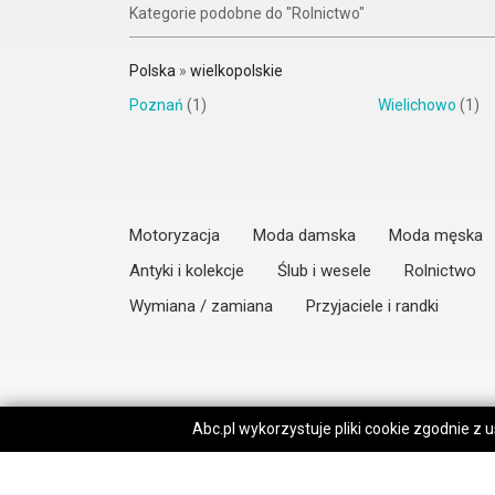
Kategorie podobne do "Rolnictwo"
Polska
»
wielkopolskie
Poznań
(1)
Wielichowo
(1)
Motoryzacja
Moda damska
Moda męska
Antyki i kolekcje
Ślub i wesele
Rolnictwo
Wymiana / zamiana
Przyjaciele i randki
Abc.pl wykorzystuje pliki cookie zgodnie z