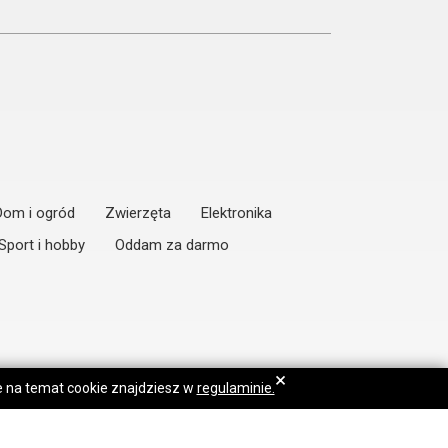
Dom i ogród
Zwierzęta
Elektronika
Sport i hobby
Oddam za darmo
×
je na temat cookie znajdziesz w
regulaminie.