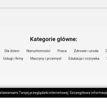
Kategorie główne:
Dla dzieci
Nieruchomości
Praca
Zdrowie i uroda
Usługi i firmy
Maszyny i przemysł
Edukacja i rozrywka
 ustawieniami Twojej przeglądarki internetowej. Szczegółowe informac