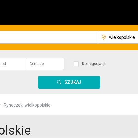
a
od
Cena
do
Do negocjacji
SZUKAJ
Ryneczek, wielkopolskie
olskie