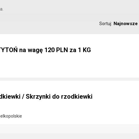
a.
Najnowsze
Sortuj:
 TYTOŃ na wagę 120 PLN za 1 KG
kiewki / Skrzynki do rzodkiewki
ielkopolskie