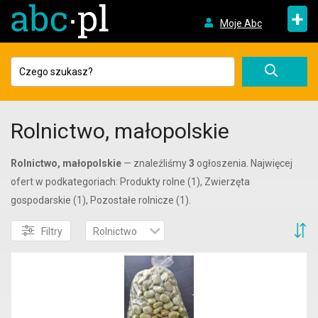
+
Moje Abc
Rolnictwo, małopolskie
Rolnictwo, małopolskie
— znaleźliśmy
3
ogłoszenia. Najwięcej
ofert w podkategoriach: Produkty rolne (1), Zwierzęta
gospodarskie (1), Pozostałe rolnicze (1).
S
Filtry
Rolnictwo