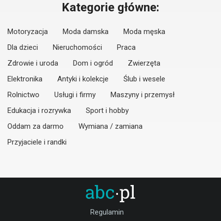
Kategorie główne:
Motoryzacja
Moda damska
Moda męska
Dla dzieci
Nieruchomości
Praca
Zdrowie i uroda
Dom i ogród
Zwierzęta
Elektronika
Antyki i kolekcje
Ślub i wesele
Rolnictwo
Usługi i firmy
Maszyny i przemysł
Edukacja i rozrywka
Sport i hobby
Oddam za darmo
Wymiana / zamiana
Przyjaciele i randki
Regulamin