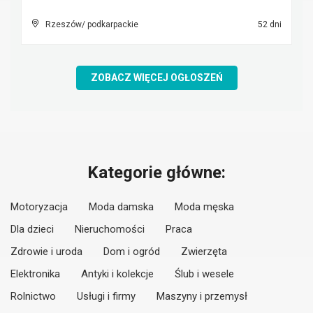
Rzeszów/ podkarpackie
52 dni
ZOBACZ WIĘCEJ OGŁOSZEŃ
Kategorie główne:
Motoryzacja
Moda damska
Moda męska
Dla dzieci
Nieruchomości
Praca
Zdrowie i uroda
Dom i ogród
Zwierzęta
Elektronika
Antyki i kolekcje
Ślub i wesele
Rolnictwo
Usługi i firmy
Maszyny i przemysł