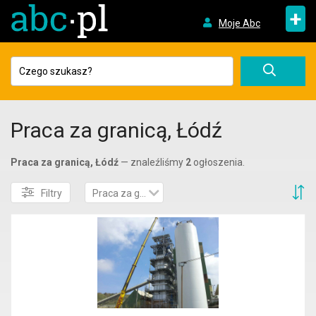
+
Moje Abc
Praca za granicą, Łódź
Praca za granicą, Łódź
— znaleźliśmy
2
ogłoszenia.
S
Filtry
Praca za granicą