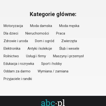
Kategorie główne:
Motoryzacja
Moda damska
Moda męska
Dla dzieci
Nieruchomości
Praca
Zdrowie i uroda
Dom i ogród
Zwierzęta
Elektronika
Antyki i kolekcje
Ślub i wesele
Rolnictwo
Usługi i firmy
Maszyny i przemysł
Edukacja i rozrywka
Sport i hobby
Oddam za darmo
Wymiana / zamiana
Przyjaciele i randki