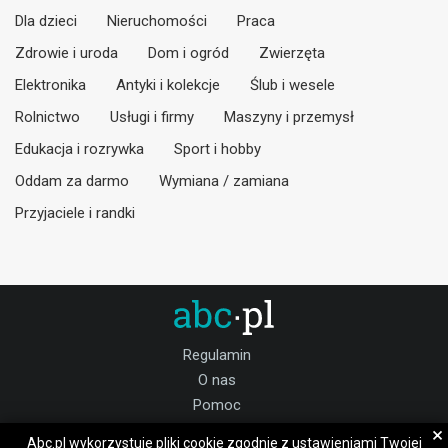
Dla dzieci
Nieruchomości
Praca
Zdrowie i uroda
Dom i ogród
Zwierzęta
Elektronika
Antyki i kolekcje
Ślub i wesele
Rolnictwo
Usługi i firmy
Maszyny i przemysł
Edukacja i rozrywka
Sport i hobby
Oddam za darmo
Wymiana / zamiana
Przyjaciele i randki
Regulamin
O nas
Pomoc
Kontakt
×
Abc.pl wykorzystuje pliki cookie zgodnie z ustawieniami Twojej