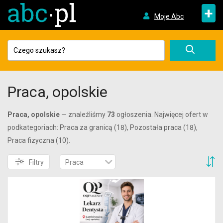
+
Moje Abc
Praca, opolskie
Praca, opolskie
— znaleźliśmy
73
ogłoszenia. Najwięcej ofert w
podkategoriach: Praca za granicą (18), Pozostała praca (18),
Praca fizyczna (10).
S
Filtry
Praca