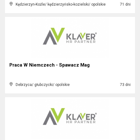
Kędzierzyn-Koźle/ kędzierzyńsko-kozielski/ opolskie
71 dni
Praca W Niemczech - Spawacz Mag
Debrzyca/ głubczycki/ opolskie
73 dni