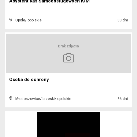
Asystent Kas Samoobsługowych K/M
Opole/ opolskie
30 dni
Brak zdjęcia
Osoba do ochrony
Młodoszowice/ brzeski/ opolskie
36 dni