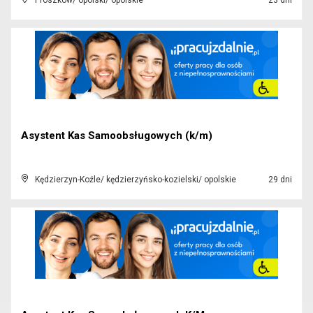
Prószków/ opolski/ opolskie
23 dni
Asystent Kas Samoobsługowych (k/m)
Kędzierzyn-Koźle/ kędzierzyńsko-kozielski/ opolskie
29 dni