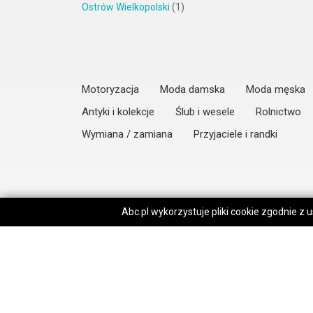
Ostrów Wielkopolski
(1)
Motoryzacja
Moda damska
Moda męska
Antyki i kolekcje
Ślub i wesele
Rolnictwo
Wymiana / zamiana
Przyjaciele i randki
Abc.pl wykorzystuje pliki cookie zgodnie z