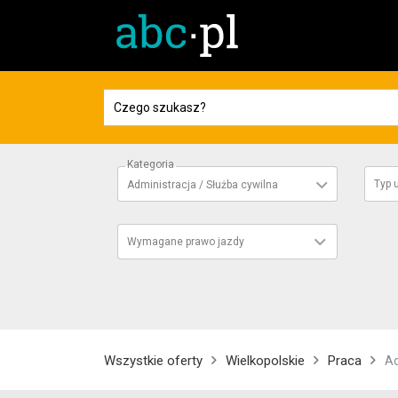
Kategoria
Typ
Administracja / Służba cywilna
Wymagane prawo jazdy
Wszystkie oferty
Wielkopolskie
Praca
Ad