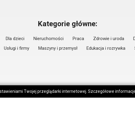
Kategorie główne:
Dla dzieci
Nieruchomości
Praca
Zdrowie i uroda
Usługi i firmy
Maszyny i przemysł
Edukacja i rozrywka
 ustawieniami Twojej przeglądarki internetowej. Szczegółowe informac