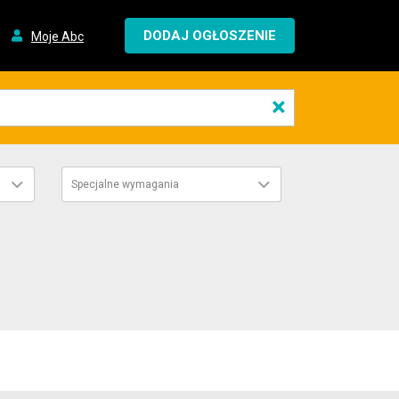
DODAJ OGŁOSZENIE
Moje Abc
×
Specjalne wymagania