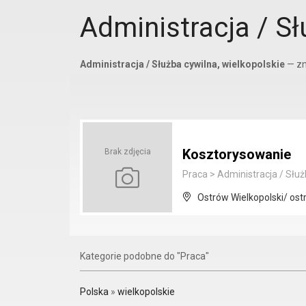
Administracja / Sł
Administracja / Służba cywilna, wielkopolskie
— zn
Kosztorysowanie
Brak zdjęcia
Praca
>
Administracja / Służ
Ostrów Wielkopolski/ ost
Kategorie podobne do "Praca"
Polska
»
wielkopolskie