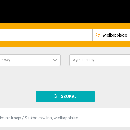
 umowy
Wymiar pracy
SZUKAJ
ministracja / Służba cywilna, wielkopolskie