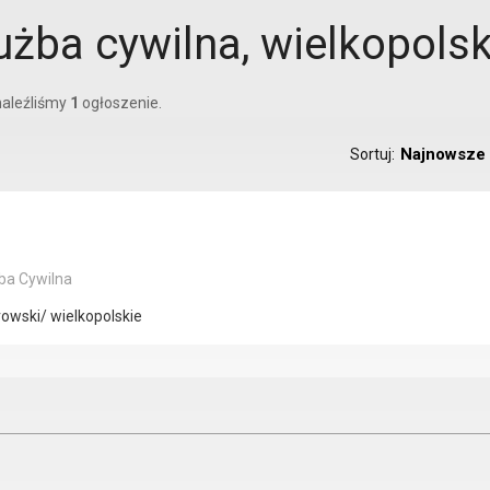
użba cywilna, wielkopolsk
aleźliśmy
1
ogłoszenie.
Najnowsze
Sortuj:
ba Cywilna
rowski/ wielkopolskie