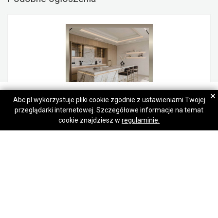
Zbyszek
Zbyszek
×
Abc.pl wykorzystuje pliki cookie zgodnie z ustawieniami Twojej
przeglądarki internetowej. Szczegółowe informacje na temat
Napisz wiadomość
Napisz wiadomość
MERKAM Blaty kuchenne Schody Granit Marmur Konglomerat Kamień
cookie znajdziesz w
regulaminie.
Polesie