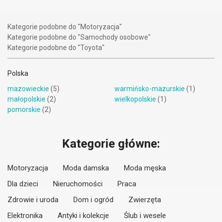
Kategorie podobne do "Motoryzacja"
Kategorie podobne do "Samochody osobowe"
Kategorie podobne do "Toyota"
Polska
mazowieckie
(5)
warmińsko-mazurskie
(1)
małopolskie
(2)
wielkopolskie
(1)
pomorskie
(2)
Kategorie główne:
Motoryzacja
Moda damska
Moda męska
Dla dzieci
Nieruchomości
Praca
Zdrowie i uroda
Dom i ogród
Zwierzęta
Elektronika
Antyki i kolekcje
Ślub i wesele