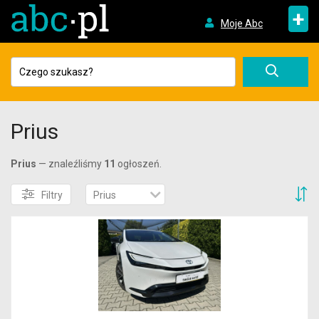
+
Moje Abc
Prius
Prius
— znaleźliśmy
11
ogłoszeń.
S
Filtry
Prius