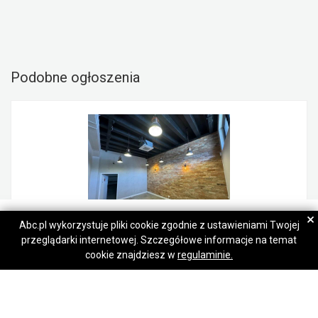
Podobne ogłoszenia
Barbara Dzięcioł
Barbara Dzięcioł
×
Abc.pl wykorzystuje pliki cookie zgodnie z ustawieniami Twojej
przeglądarki internetowej. Szczegółowe informacje na temat
Napisz wiadomość
Napisz wiadomość
Lokal na wynajem Warszawa Wola
cookie znajdziesz w
regulaminie.
7 150,00 zł
Wola