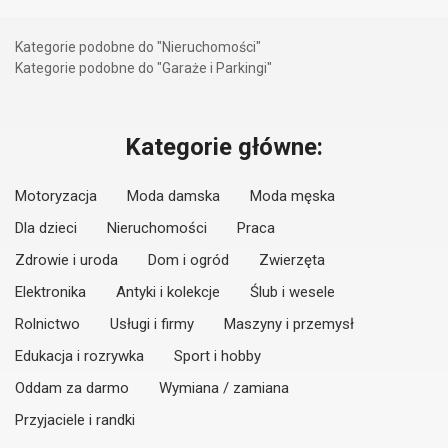
Kategorie podobne do "Nieruchomości"
Kategorie podobne do "Garaże i Parkingi"
Kategorie główne:
Motoryzacja
Moda damska
Moda męska
Dla dzieci
Nieruchomości
Praca
Zdrowie i uroda
Dom i ogród
Zwierzęta
Elektronika
Antyki i kolekcje
Ślub i wesele
Rolnictwo
Usługi i firmy
Maszyny i przemysł
Edukacja i rozrywka
Sport i hobby
Oddam za darmo
Wymiana / zamiana
Przyjaciele i randki