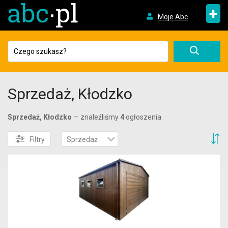
+
Moje Abc
Sprzedaż, Kłodzko
Sprzedaż, Kłodzko
— znaleźliśmy
4
ogłoszenia.
S
Filtry
Sprzedaż