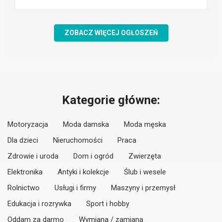
ZOBACZ WIĘCEJ OGŁOSZEŃ
Kategorie główne:
Motoryzacja
Moda damska
Moda męska
Dla dzieci
Nieruchomości
Praca
Zdrowie i uroda
Dom i ogród
Zwierzęta
Elektronika
Antyki i kolekcje
Ślub i wesele
Rolnictwo
Usługi i firmy
Maszyny i przemysł
Edukacja i rozrywka
Sport i hobby
Oddam za darmo
Wymiana / zamiana