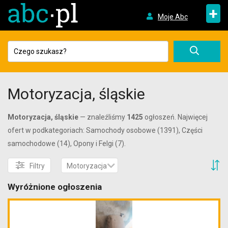
+
Moje Abc
Motoryzacja, śląskie
Motoryzacja, śląskie
— znaleźliśmy
1425
ogłoszeń. Najwięcej
ofert w podkategoriach: Samochody osobowe (1391), Części
samochodowe (14), Opony i Felgi (7).
S
Filtry
Motoryzacja
Wyróżnione ogłoszenia