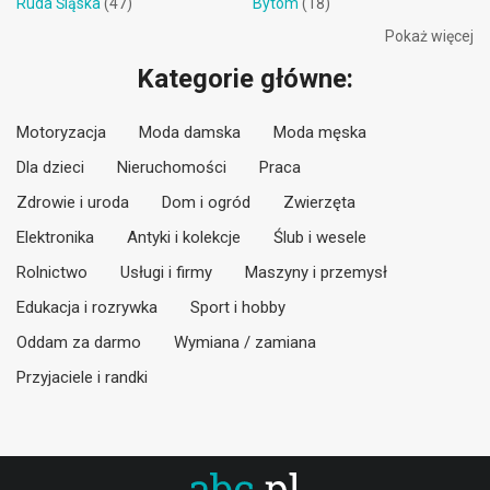
Ruda Śląska
(47)
Bytom
(18)
Pokaż więcej
Kategorie główne:
Motoryzacja
Moda damska
Moda męska
Dla dzieci
Nieruchomości
Praca
Zdrowie i uroda
Dom i ogród
Zwierzęta
Elektronika
Antyki i kolekcje
Ślub i wesele
Rolnictwo
Usługi i firmy
Maszyny i przemysł
Edukacja i rozrywka
Sport i hobby
Oddam za darmo
Wymiana / zamiana
Przyjaciele i randki