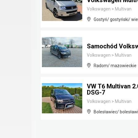
Volkswagen Multi
Volkswagen
>
Multivan
Gostyń/ gostyński/ wie
Samochód Volkswa
Volkswagen
>
Multivan
Radom/ mazowieckie
VW T6 Multivan 2
DSG-7
Volkswagen
>
Multivan
Bolesławiec/ bolesławi