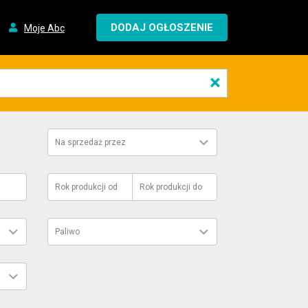
DODAJ OGŁOSZENIE
Moje Abc
×
Na sprzedaż przez
Rok produkcji
od
Rok produkcji
do
Paliwo