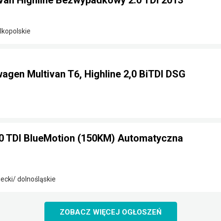
van Highline Bezwypadkowy 2.0 TDI 2013
lkopolskie
gen Multivan T6, Highline 2,0 BiTDI DSG
.0 TDI BlueMotion (150KM) Automatyczna
ecki/ dolnośląskie
ZOBACZ WIĘCEJ OGŁOSZEŃ