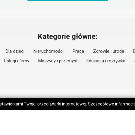
Kategorie główne:
Dla dzieci
Nieruchomości
Praca
Zdrowie i uroda
Usługi i firmy
Maszyny i przemysł
Edukacja i rozrywka
 ustawieniami Twojej przeglądarki internetowej. Szczegółowe informac