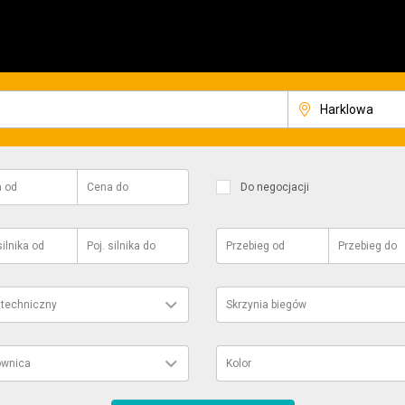
a
od
Cena
do
Do negocjacji
silnika
od
Poj. silnika
do
Przebieg
od
Przebieg
do
 techniczny
Skrzynia biegów
ownica
Kolor