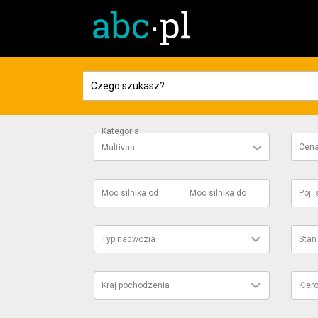
Kategoria
Cen
Multivan
Moc silnika
od
Moc silnika
do
Poj. 
Typ nadwozia
Stan
Kraj pochodzenia
Kier