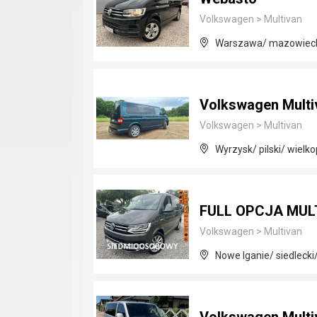
Volkswagen
>
Multivan
Warszawa/ mazowiec
Volkswagen Multiv
Volkswagen
>
Multivan
Wyrzysk/ pilski/ wielko
FULL OPCJA MUL
Volkswagen
>
Multivan
Nowe Iganie/ siedleck