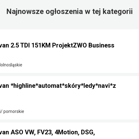
Najnowsze ogłoszenia w tej kategorii
van 2.5 TDI 151KM ProjektZWO Business
dolnośląskie
van *highline*automat*skóry*ledy*navi*z
i/ pomorskie
van ASO VW, FV23, 4Motion, DSG,