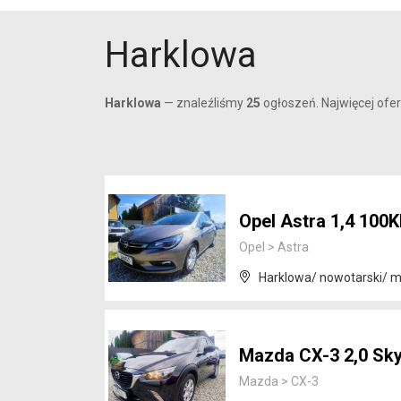
Harklowa
Harklowa
— znaleźliśmy
25
ogłoszeń. Najwięcej ofer
Opel Astra 1,4 100
Opel
>
Astra
Harklowa/ nowotarski/ m
Mazda CX-3 2,0 Sk
Mazda
>
CX-3