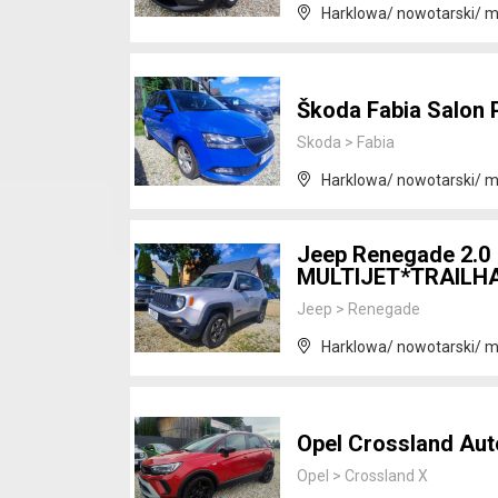
Harklowa/ nowotarski/ m
Škoda Fabia Salon 
Skoda
>
Fabia
Harklowa/ nowotarski/ m
Jeep Renegade 2.0
MULTIJET*TRAILH
Jeep
>
Renegade
Harklowa/ nowotarski/ m
Opel Crossland Au
Opel
>
Crossland X