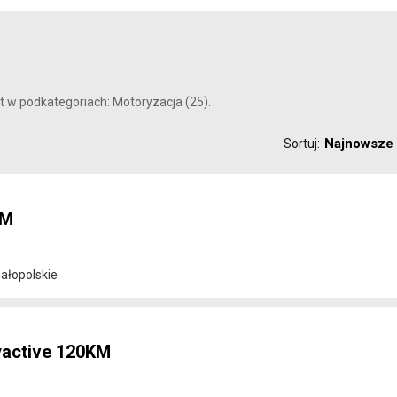
t w podkategoriach: Motoryzacja (25).
Najnowsze
Sortuj:
KM
ałopolskie
yactive 120KM