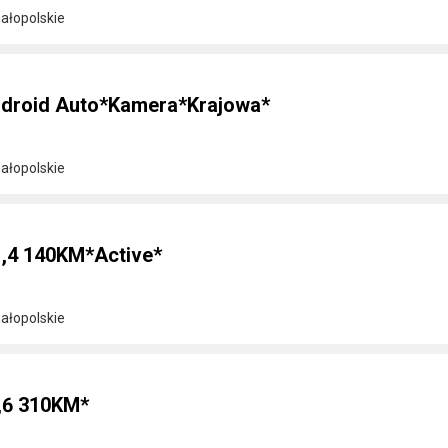
ałopolskie
ndroid Auto*Kamera*Krajowa*
ałopolskie
1,4 140KM*Active*
ałopolskie
6 310KM*