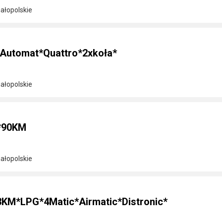
ałopolskie
*Automat*Quattro*2xkoła*
ałopolskie
i*90KM
ałopolskie
3KM*LPG*4Matic*Airmatic*Distronic*