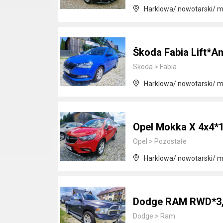
Harklowa/ nowotarski/ m
Škoda Fabia Lift*A
Skoda
>
Fabia
Harklowa/ nowotarski/ m
Opel Mokka X 4x4*
Opel
>
Pozostałe
Harklowa/ nowotarski/ m
Dodge RAM RWD*3,
Dodge
>
Ram