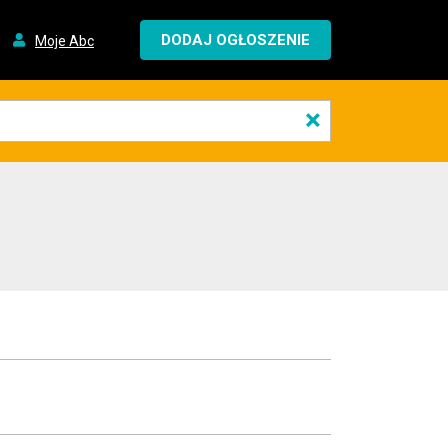
DODAJ OGŁOSZENIE
Moje Abc
×