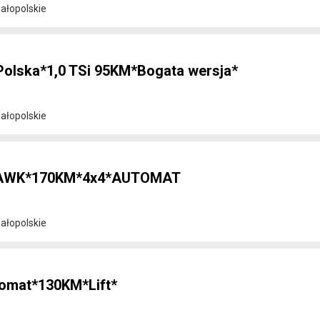
ałopolskie
Polska*1,0 TSi 95KM*Bogata wersja*
ałopolskie
AWK*170KM*4x4*AUTOMAT
ałopolskie
tomat*130KM*Lift*