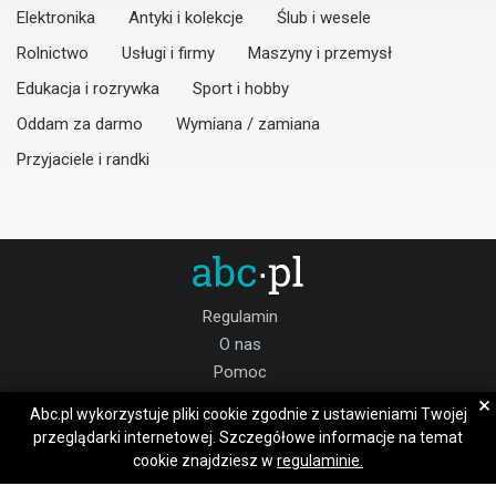
Elektronika
Antyki i kolekcje
Ślub i wesele
Rolnictwo
Usługi i firmy
Maszyny i przemysł
Edukacja i rozrywka
Sport i hobby
Oddam za darmo
Wymiana / zamiana
Przyjaciele i randki
Regulamin
O nas
Pomoc
Kontakt
×
Abc.pl wykorzystuje pliki cookie zgodnie z ustawieniami Twojej
Praca Ostrów Mazowiecka
przeglądarki internetowej. Szczegółowe informacje na temat
cookie znajdziesz w
regulaminie.
Dołącz do nas: