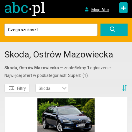
+
Moje Abc
Skoda, Ostrów Mazowiecka
Skoda, Ostrów Mazowiecka
— znaleźliśmy
1
ogłoszenie.
Najwięcej ofert w podkategoriach: Superb (1).
S
Filtry
Skoda