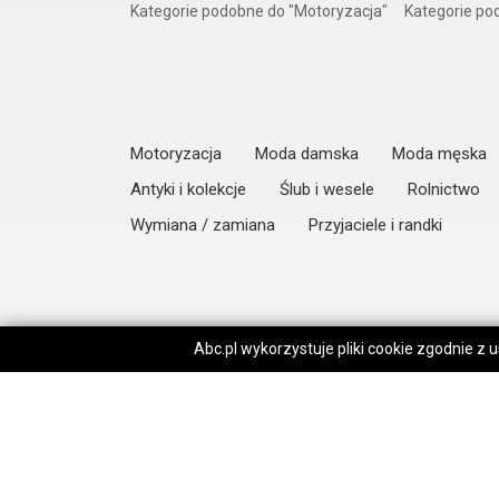
Kategorie podobne do "Motoryzacja"
Kategorie p
Motoryzacja
Moda damska
Moda męska
Antyki i kolekcje
Ślub i wesele
Rolnictwo
Wymiana / zamiana
Przyjaciele i randki
Abc.pl wykorzystuje pliki cookie zgodnie z