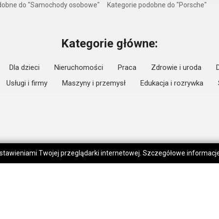
odobne do "Samochody osobowe"
Kategorie podobne do "Porsche"
Kategorie główne:
Dla dzieci
Nieruchomości
Praca
Zdrowie i uroda
Usługi i firmy
Maszyny i przemysł
Edukacja i rozrywka
 ustawieniami Twojej przeglądarki internetowej. Szczegółowe informac