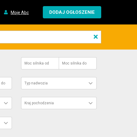
DODAJ OGŁOSZENIE
Moje Abc
×
Moc silnika
od
Moc silnika
do
do
Typ nadwozia
Kraj pochodzenia