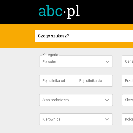
Kategoria
Cen
Porsche
Poj. silnika
od
Poj. silnika
do
Prze
Stan techniczny
Skrz
Kierownica
Kolo