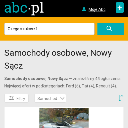
+
Moje Abc
Samochody osobowe, Nowy
Sącz
Samochody osobowe, Nowy Sącz
— znaleźliśmy
44
ogłoszenia.
Najwięcej ofert w podkategoriach: Ford (6), Fiat (4), Renault (4).
S
Filtry
Samochody osobowe