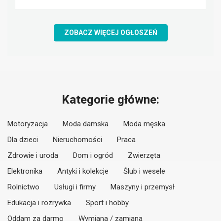
ZOBACZ WIĘCEJ OGŁOSZEŃ
Kategorie główne:
Motoryzacja
Moda damska
Moda męska
Dla dzieci
Nieruchomości
Praca
Zdrowie i uroda
Dom i ogród
Zwierzęta
Elektronika
Antyki i kolekcje
Ślub i wesele
Rolnictwo
Usługi i firmy
Maszyny i przemysł
Edukacja i rozrywka
Sport i hobby
Oddam za darmo
Wymiana / zamiana